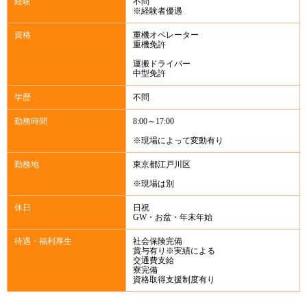
経験
不問
※経験者優遇
資格
重機オペレーター
重機免許
運搬ドライバー
中型免許
学歴
不問
勤務時間
8:00～17:00
※現場によって変動有り
勤務地
東京都江戸川区
※現場は別
休日
日祝
GW・お盆・年末年始
待遇・福利厚生
社会保険完備
賞与有り※実績による
交通費支給
寮完備
資格取得支援制度有り